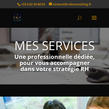
+33 6 62 34 68 93
contact@rokconsulting.fr
MES SERVICES
Une professionnelle dédiée,
pour vous accompagner
dans votre stratégie RH