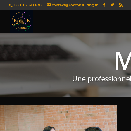
+33 6 62 34 68 93
contact@rokconsulting.fr
M
Une professionnel