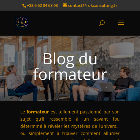
+33 6 62 34 68 93
contact@rokconsulting.fr
Blog du
formateur
Le
formateur
est tellement passionné par son
sujet qu’il ressemble à un savant fou
déterminé à révéler les mystères de l’univers…
ou simplement à trouver comment allumer