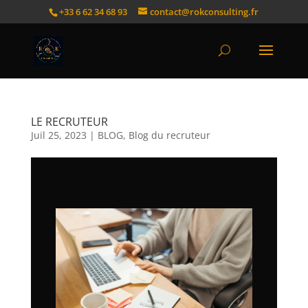
+33 6 62 34 68 93
contact@rokconsulting.fr
LE RECRUTEUR
Juil 25, 2023
|
BLOG
,
Blog du recruteur