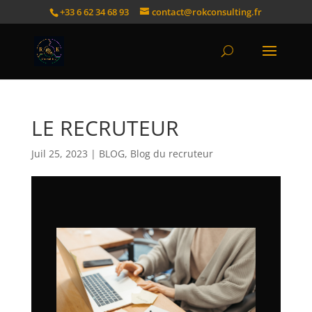
+33 6 62 34 68 93
contact@rokconsulting.fr
LE RECRUTEUR
Juil 25, 2023
|
BLOG
,
Blog du recruteur